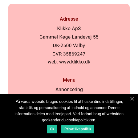
Adresse
web:
www.klikko.dk
Menu
Annoncering
Om os
På vores website bruges cookies til at huske dine indstillinger,
Cookies
statistik og personalisering af indhold og annoncer. Denne
information deles med tredjepart. Ved fortsat brug af websiden
Kontakt os
godkender du cookiepolitikken.
Sitemap
Ok
Privatlivspolitik