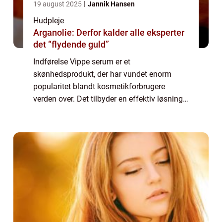
19 august 2025
Jannik Hansen
Hudpleje
Arganolie: Derfor kalder alle eksperter
det “flydende guld”
Indførelse Vippe serum er et
skønhedsprodukt, der har vundet enorm
popularitet blandt kosmetikforbrugere
verden over. Det tilbyder en effektiv løsning
til dem, der drømmer om længere, fyldigere
og smukkere øjenvipper. I denne artikel vil vi
udforske ...