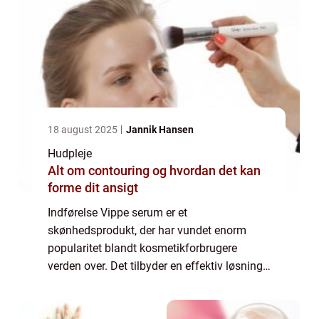
18 august 2025
Jannik Hansen
Hudpleje
Alt om contouring og hvordan det kan
forme dit ansigt
Indførelse Vippe serum er et
skønhedsprodukt, der har vundet enorm
popularitet blandt kosmetikforbrugere
verden over. Det tilbyder en effektiv løsning
til dem, der drømmer om længere, fyldigere
og smukkere øjenvipper. I denne artikel vil vi