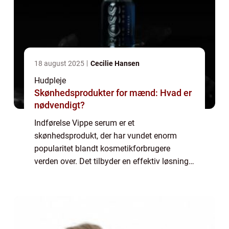
18 august 2025
Cecilie Hansen
Hudpleje
Skønhedsprodukter for mænd: Hvad er
nødvendigt?
Indførelse Vippe serum er et
skønhedsprodukt, der har vundet enorm
popularitet blandt kosmetikforbrugere
verden over. Det tilbyder en effektiv løsning
til dem, der drømmer om længere, fyldigere
og smukkere øjenvipper. I denne artikel vil vi
udforske ...