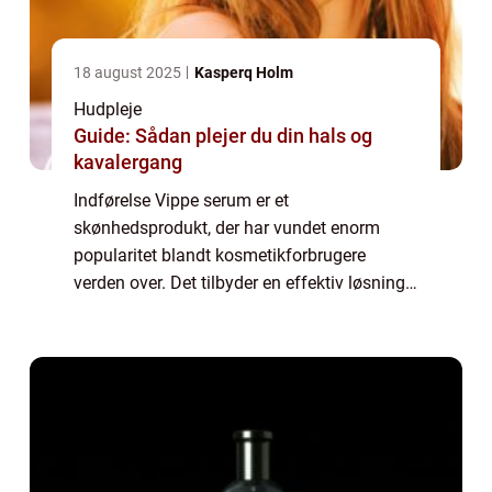
18 august 2025
Kasperq Holm
Hudpleje
Guide: Sådan plejer du din hals og
kavalergang
Indførelse Vippe serum er et
skønhedsprodukt, der har vundet enorm
popularitet blandt kosmetikforbrugere
verden over. Det tilbyder en effektiv løsning
til dem, der drømmer om længere, fyldigere
og smukkere øjenvipper. I denne artikel vil vi
udforske ...