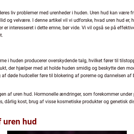
eres liv problemer med urenheder i huden. Uren hud kan være f
lid og velvære. I denne artikel vil vi udforske, hvad uren hud er, h
r er interesseret i dette emne, bør vide. Vi vil også se på effekt
t.
lerne i huden producerer overskydende talg, hvilket fører til tils
dukt, der hjælper med at holde huden smidig og beskytte den mod
af døde hudceller føre til blokering af porerne og dannelsen af b
lingen af uren hud. Hormonelle ændringer, som forekommer under
s, dårlig kost, brug af visse kosmetiske produkter og genetisk dis
f uren hud