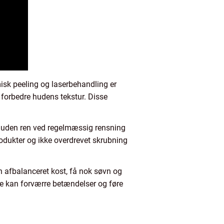
sk peeling og laserbehandling er
 forbedre hudens tekstur. Disse
de huden ren ved regelmæssig rensning
odukter og ikke overdrevet skrubning
 en afbalanceret kost, få nok søvn og
tte kan forværre betændelser og føre