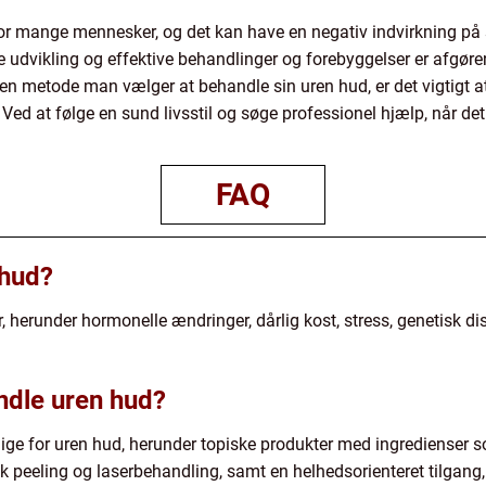
or mange mennesker, og det kan have en negativ indvirkning på se
ske udvikling og effektive behandlinger og forebyggelser er afg
en metode man vælger at behandle sin uren hud, er det vigtigt at
d. Ved at følge en sund livsstil og søge professionel hjælp, når 
FAQ
 hud?
, herunder hormonelle ændringer, dårlig kost, stress, genetisk di
ndle uren hud?
lige for uren hud, herunder topiske produkter med ingredienser 
peeling og laserbehandling, samt en helhedsorienteret tilgang, d