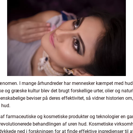
yt fænomen. I mange århundreder har mennesker kæmpet med hudpr
 og græske kultur blev det brugt forskellige urter, olier og natur
nskabelige beviser på deres effektivitet, så vidner historien om
 hud.
n af farmaceutiske og kosmetiske produkter og teknologier en g
 revolutionerede behandlingen af uren hud. Kosmetiske virksomh
ykkede ned i forskningen for at finde effektive ingredienser til