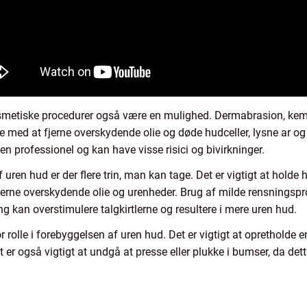
smetiske procedurer også være en mulighed. Dermabrasion, kemi
e med at fjerne overskydende olie og døde hudceller, lysne ar og
n professionel og kan have visse risici og bivirkninger.
 uren hud er der flere trin, man kan tage. Det er vigtigt at hol
rne overskydende olie og urenheder. Brug af milde rensningspr
ng kan overstimulere talgkirtlerne og resultere i mere uren hud.
or rolle i forebyggelsen af uren hud. Det er vigtigt at opretholde
er også vigtigt at undgå at presse eller plukke i bumser, da de