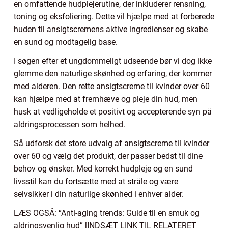
en omfattende hudplejerutine, der inkluderer rensning,
toning og eksfoliering. Dette vil hjælpe med at forberede
huden til ansigtscremens aktive ingredienser og skabe
en sund og modtagelig base.
I søgen efter et ungdommeligt udseende bør vi dog ikke
glemme den naturlige skønhed og erfaring, der kommer
med alderen. Den rette ansigtscreme til kvinder over 60
kan hjælpe med at fremhæve og pleje din hud, men
husk at vedligeholde et positivt og accepterende syn på
aldringsprocessen som helhed.
Så udforsk det store udvalg af ansigtscreme til kvinder
over 60 og vælg det produkt, der passer bedst til dine
behov og ønsker. Med korrekt hudpleje og en sund
livsstil kan du fortsætte med at stråle og være
selvsikker i din naturlige skønhed i enhver alder.
LÆS OGSÅ: “Anti-aging trends: Guide til en smuk og
aldringsvenlig hud” [INDSÆT LINK TIL RELATERET