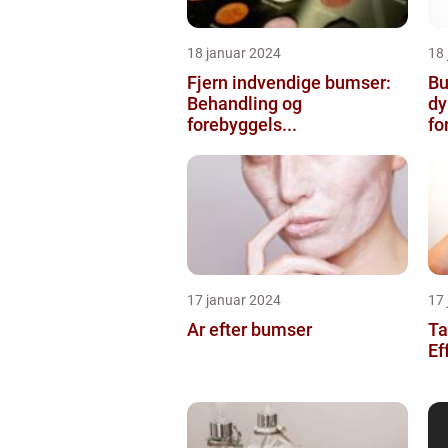
18 januar 2024
18
Fjern indvendige bumser:
Bu
Behandling og
dy
forebyggels...
for
17 januar 2024
17
Ar efter bumser
Ta
Ef