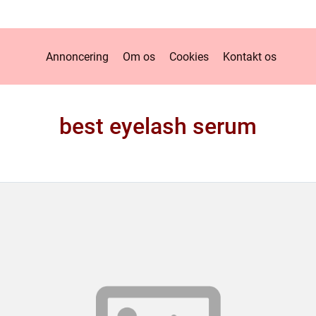
Annoncering
Om os
Cookies
Kontakt os
best eyelash serum