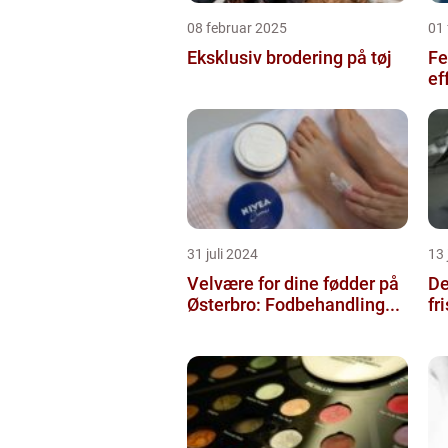
08 februar 2025
01 
Eksklusiv brodering på tøj
Fe
ef
31 juli 2024
13 
Velvære for dine fødder på
De
Østerbro: Fodbehandling...
fr