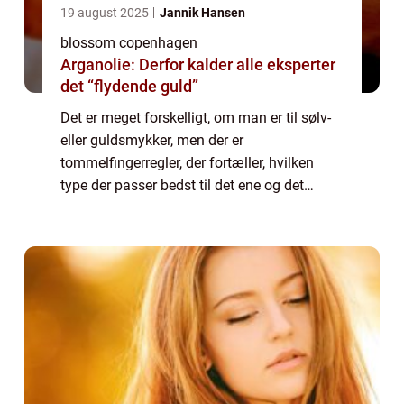
19 august 2025
Jannik Hansen
blossom copenhagen
Arganolie: Derfor kalder alle eksperter
det “flydende guld”
Det er meget forskelligt, om man er til sølv-
eller guldsmykker, men der er
tommelfingerregler, der fortæller, hvilken
type der passer bedst til det ene og det
andet. I dag kigger vi på guldtyperne, så læs
med og bliv l...