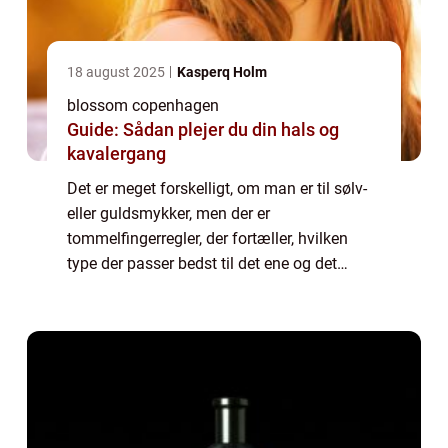
18 august 2025
Kasperq Holm
blossom copenhagen
Guide: Sådan plejer du din hals og
kavalergang
Det er meget forskelligt, om man er til sølv-
eller guldsmykker, men der er
tommelfingerregler, der fortæller, hvilken
type der passer bedst til det ene og det
andet. I dag kigger vi på guldtyperne, så læs
med og bliv l...