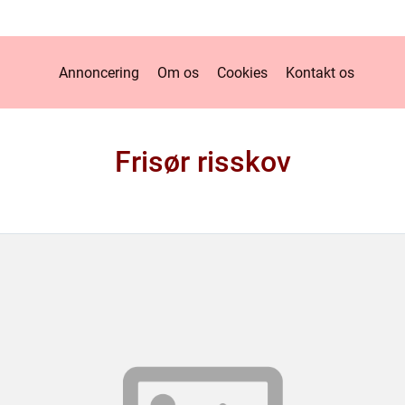
Annoncering
Om os
Cookies
Kontakt os
Frisør risskov