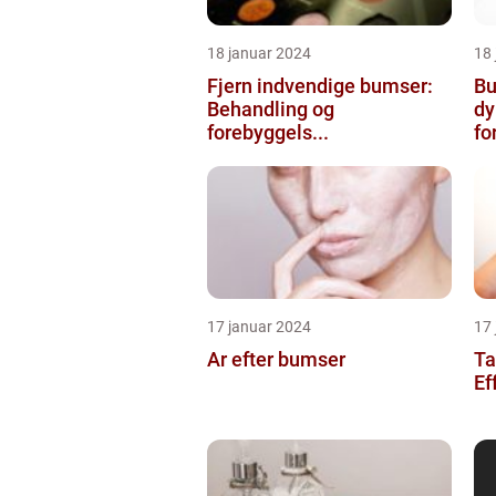
18 januar 2024
18
Fjern indvendige bumser:
Bu
Behandling og
dy
forebyggels...
for
17 januar 2024
17
Ar efter bumser
Ta
Ef