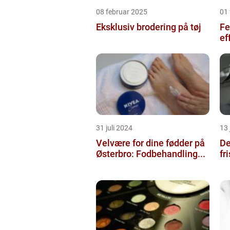
08 februar 2025
01 
Eksklusiv brodering på tøj
Fe
ef
31 juli 2024
13 
Velvære for dine fødder på
De
Østerbro: Fodbehandling...
fr