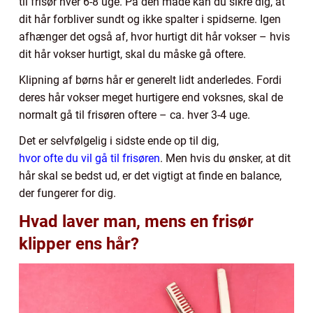
til frisør hver 6-8 uge. På den måde kan du sikre dig, at
dit hår forbliver sundt og ikke spalter i spidserne. Igen
afhænger det også af, hvor hurtigt dit hår vokser – hvis
dit hår vokser hurtigt, skal du måske gå oftere.
Klipning af børns hår er generelt lidt anderledes. Fordi
deres hår vokser meget hurtigere end voksnes, skal de
normalt gå til frisøren oftere – ca. hver 3-4 uge.
Det er selvfølgelig i sidste ende op til dig,
hvor ofte du vil gå til frisøren
. Men hvis du ønsker, at dit
hår skal se bedst ud, er det vigtigt at finde en balance,
der fungerer for dig.
Hvad laver man, mens en frisør
klipper ens hår?