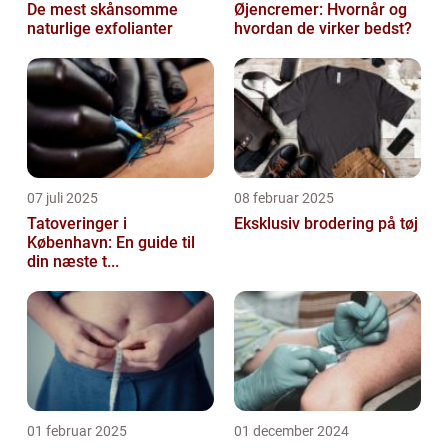
De mest skånsomme
Øjencremer: Hvornår og
naturlige exfolianter
hvordan de virker bedst?
07 juli 2025
08 februar 2025
Tatoveringer i
Eksklusiv brodering på tøj
København: En guide til
din næste t...
01 februar 2025
01 december 2024