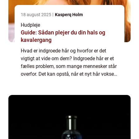
18 august 2025
Kasperq Holm
Hudpleje
Guide: Sådan plejer du din hals og
kavalergang
Hvad er indgroede hår og hvorfor er det
vigtigt at vide om dem? Indgroede hår er et
fælles problem, som mange mennesker står
overfor. Det kan opstå, når et nyt hår vokser
tilbage efter en barbering, voksning eller
epilering og ikke kan bryde igennem ...