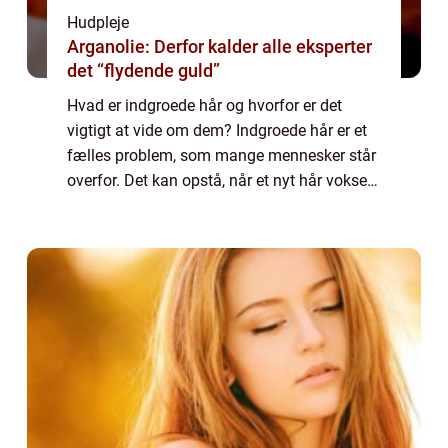
Hudpleje
Arganolie: Derfor kalder alle eksperter
det “flydende guld”
Hvad er indgroede hår og hvorfor er det
vigtigt at vide om dem? Indgroede hår er et
fælles problem, som mange mennesker står
overfor. Det kan opstå, når et nyt hår vokser
tilbage efter en barbering, voksning eller
epilering og ikke kan bryde igennem ...