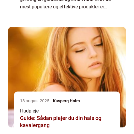
mest populære og effektive produkter er
serum ansigt. I denne artikel vil vi udforske
serum ansigt, hvilke fordele det har, og
hvorfo...
18 august 2025
Kasperq Holm
Hudpleje
Guide: Sådan plejer du din hals og
kavalergang