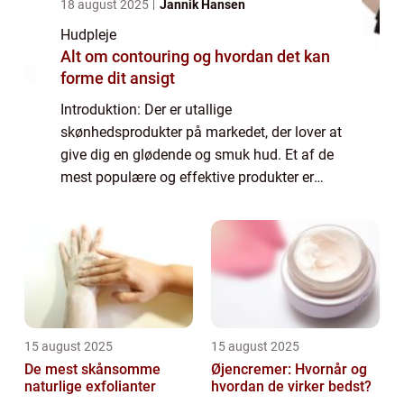
18 august 2025
Jannik Hansen
Hudpleje
Alt om contouring og hvordan det kan
forme dit ansigt
Introduktion: Der er utallige
skønhedsprodukter på markedet, der lover at
give dig en glødende og smuk hud. Et af de
mest populære og effektive produkter er
serum ansigt. I denne artikel vil vi udforske
serum ansigt, hvilke fordele det har, og
hvorfo...
15 august 2025
15 august 2025
De mest skånsomme
Øjencremer: Hvornår og
naturlige exfolianter
hvordan de virker bedst?