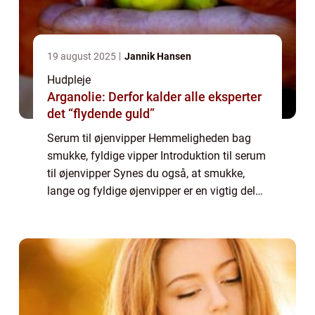
19 august 2025
Jannik Hansen
Hudpleje
Arganolie: Derfor kalder alle eksperter
det “flydende guld”
Serum til øjenvipper Hemmeligheden bag
smukke, fyldige vipper Introduktion til serum
til øjenvipper Synes du også, at smukke,
lange og fyldige øjenvipper er en vigtig del
af dit udseende? I så fald er du ikke alene.
Øjenvipper er afgørende for at fre...