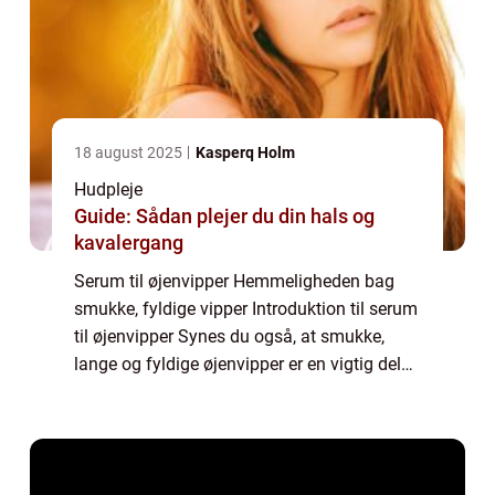
18 august 2025
Kasperq Holm
Hudpleje
Guide: Sådan plejer du din hals og
kavalergang
Serum til øjenvipper Hemmeligheden bag
smukke, fyldige vipper Introduktion til serum
til øjenvipper Synes du også, at smukke,
lange og fyldige øjenvipper er en vigtig del
af dit udseende? I så fald er du ikke alene.
Øjenvipper er afgørende for at fre...