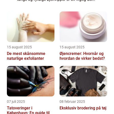
af dit udseende? I så fald er du ikke alene.
Øjenvipper er afgørende for at fre...
15 august 2025
15 august 2025
De mest skånsomme
Øjencremer: Hvornår og
naturlige exfolianter
hvordan de virker bedst?
07 juli 2025
08 februar 2025
Tatoveringer i
Eksklusiv brodering på tøj
København: En guide til