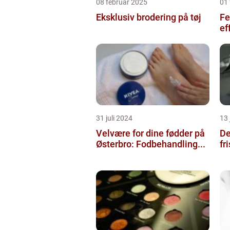
08 februar 2025
01 
Eksklusiv brodering på tøj
Fe
ef
31 juli 2024
13 
Velvære for dine fødder på
De
Østerbro: Fodbehandling...
fr