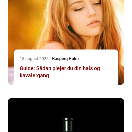
18 august 2025
Kasperq Holm
Guide: Sådan plejer du din hals og
kavalergang