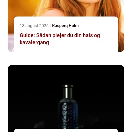
18 august 2025
Kasperq Holm
Guide: Sådan plejer du din hals og
kavalergang