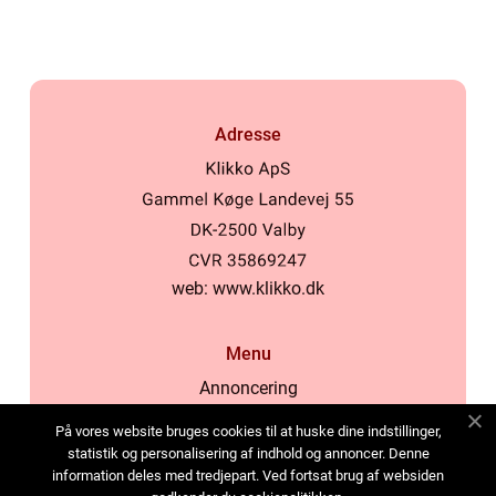
Adresse
web:
www.klikko.dk
Menu
Annoncering
Om os
På vores website bruges cookies til at huske dine indstillinger,
Cookies
statistik og personalisering af indhold og annoncer. Denne
information deles med tredjepart. Ved fortsat brug af websiden
Kontakt os