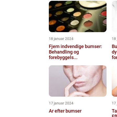
18 januar 2024
18
Fjern indvendige bumser:
Bu
Behandling og
dy
forebyggels...
for
17 januar 2024
17
Ar efter bumser
Ta
Ef