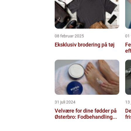
08 februar 2025
01 
Eksklusiv brodering på tøj
Fe
ef
31 juli 2024
13 
Velvære for dine fødder på
De
Østerbro: Fodbehandling...
fr