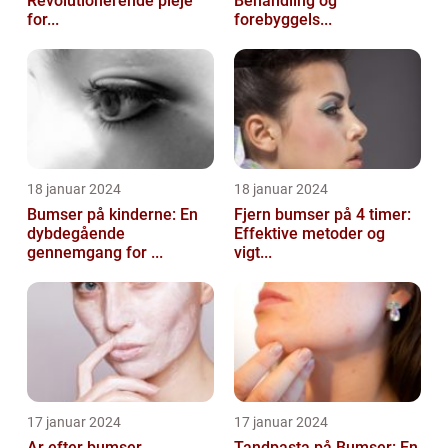
Revolutionerende pleje
Behandling og
for...
forebyggels...
18 januar 2024
18 januar 2024
Bumser på kinderne: En
Fjern bumser på 4 timer:
dybdegående
Effektive metoder og
gennemgang for ...
vigt...
17 januar 2024
17 januar 2024
Ar efter bumser
Tandpasta på Bumser: En