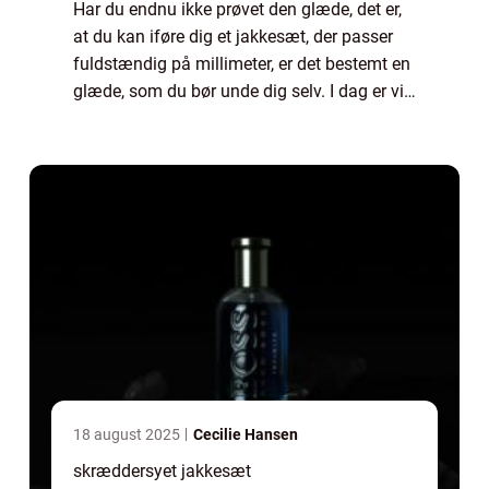
Har du endnu ikke prøvet den glæde, det er,
at du kan iføre dig et jakkesæt, der passer
fuldstændig på millimeter, er det bestemt en
glæde, som du bør unde dig selv. I dag er vi
så vant til, at vi bare går ind i en butik og
køber noget tøj. Men når v...
18 august 2025
Cecilie Hansen
skræddersyet jakkesæt