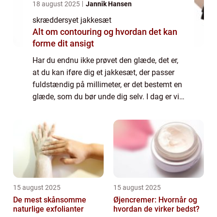
18 august 2025
Jannik Hansen
skræddersyet jakkesæt
Alt om contouring og hvordan det kan
forme dit ansigt
Har du endnu ikke prøvet den glæde, det er,
at du kan iføre dig et jakkesæt, der passer
fuldstændig på millimeter, er det bestemt en
glæde, som du bør unde dig selv. I dag er vi
så vant til, at vi bare går ind i en butik og
køber noget tøj. Men når v...
15 august 2025
15 august 2025
De mest skånsomme
Øjencremer: Hvornår og
naturlige exfolianter
hvordan de virker bedst?