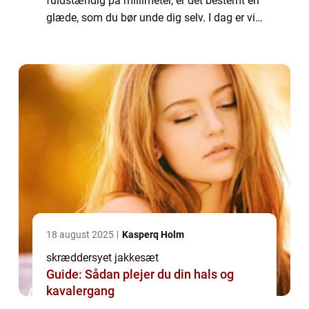
fuldstændig på millimeter, er det bestemt en
glæde, som du bør unde dig selv. I dag er vi
så vant til, at vi bare går ind i en butik og
køber noget tøj. Men når v...
18 august 2025
Kasperq Holm
skræddersyet jakkesæt
Guide: Sådan plejer du din hals og
kavalergang