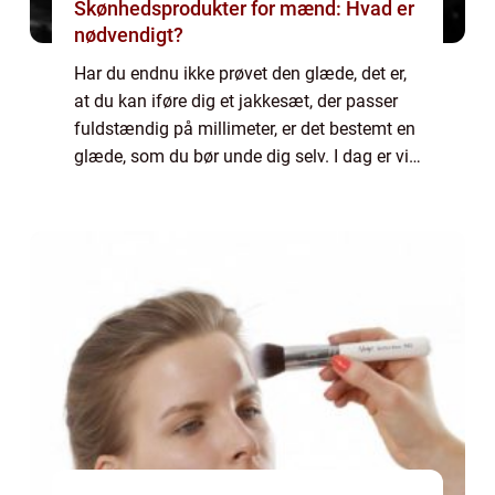
Skønhedsprodukter for mænd: Hvad er
nødvendigt?
Har du endnu ikke prøvet den glæde, det er,
at du kan iføre dig et jakkesæt, der passer
fuldstændig på millimeter, er det bestemt en
glæde, som du bør unde dig selv. I dag er vi
så vant til, at vi bare går ind i en butik og
køber noget tøj. Men når v...